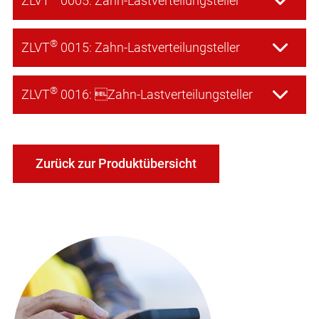
ZLVT
0005: Zahn-Lastverteilungsteller
®
ZLVT
0015: Zahn-Lastverteilungsteller
®
ZLVT
0016: Zahn-Lastverteilungsteller
Zurück zur Produktübersicht