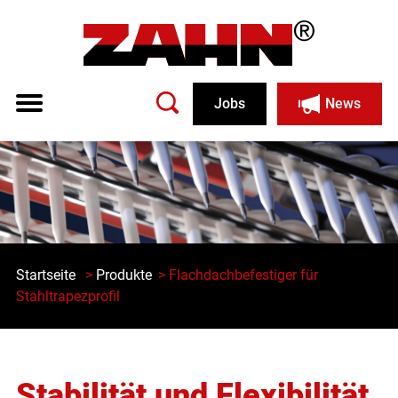
Jobs
News
Startseite
>
Produkte
> Flachdachbefestiger für
Stahltrapezprofil
Stabilität und Flexibilität