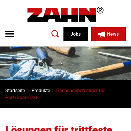
Jobs
News
Startseite
>
Produkte
> Flachdachbefestiger für
Holz/Span/OSB
Lösungen für trittfeste